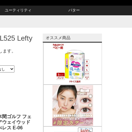
ユーティリティ
パター
5 Lefty
オススメ商品
示します。
本間ゴルフ フェ
アウェイウッド
べレス E-06