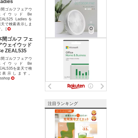
adies
本間ゴルフフェアウ
ェイウッド Be
EAL525 Ladiesを
楽天で検索表示しま
。 [
本間ゴルフ フェ
アウェイウッド
Be ZEAL535
本間ゴルフフェアウ
ェイウッド Be
EAL535を楽天で検
索表示します。
csshop
注目ランキング