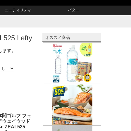
ユーティリティ
パター
5 Lefty
オススメ商品
示します。
本間ゴルフ フェ
アウェイウッド
Be ZEAL525