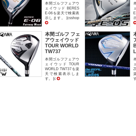
本間ゴルフフェアウ
ェイウッド BERES
E-06を楽天で検索表
示します。 [csshop
示
本間ゴルフ フェ
アウェイウッド
TOUR WORLD
TW737
L
本間ゴルフフェアウ
ェイウッド TOUR
WORLD TW737を楽
Z
天で検索表示しま
す。 [c
す