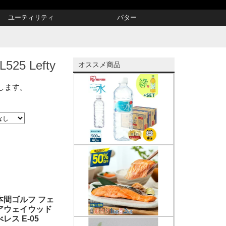
ユーティリティ
パター
5 Lefty
オススメ商品
示します。
本間ゴルフ フェ
アウェイウッド
べレス E-05