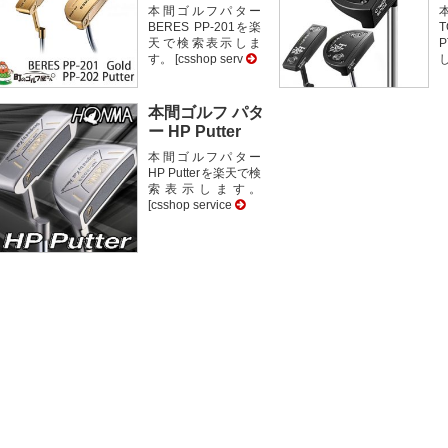
本間ゴルフパター
BERES PP-201を楽
T
天で検索表示しま
す。 [csshop serv
し
本間ゴルフ パタ
ー HP Putter
本間ゴルフパター
HP Putterを楽天で検
索表示します。
[csshop service